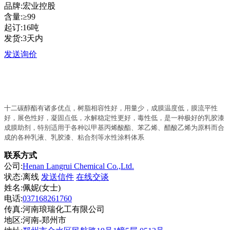
品牌:宏业控股
含量:≥99
起订:16吨
发货:3天内
发送询价
十二碳醇酯有诸多优点，树脂相容性好，用量少，成膜温度低，膜流平性
好，展色性好，凝固点低，水解稳定性更好，毒性低，是一种极好的乳胶漆
成膜助剂，特别适用于各种以甲基丙烯酸酯、苯乙烯、醋酸乙烯为原料而合
成的各种乳液、乳胶漆、粘合剂等水性涂料体系
联系方式
公司:
Henan Langrui Chemical Co.,Ltd.
状态:
离线
发送信件
在线交谈
姓名:佩妮(女士)
电话:
037168261760
传真:河南琅瑞化工有限公司
地区:河南-郑州市